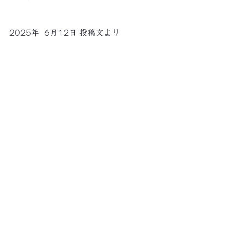
2025年  6月12日 投稿文より
RAS代表のFacebookより
すべて表示
最新記事