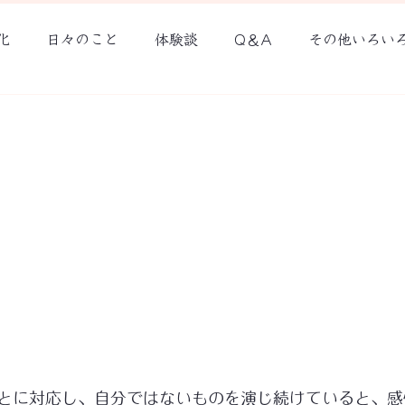
化
日々のこと
体験談
Q＆A
その他いろい
ウチソト記録
る
とに対応し、自分ではないものを演じ続けていると、感