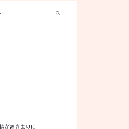
ろ
情が置き去りに