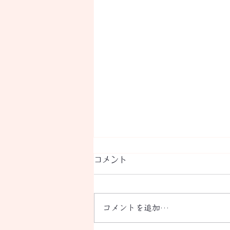
ちゃんと観ること
コメント
自分がどう感じているか 解りづ
らいなら 壁となっているのは
「怖れ」と「不安」かも だから
コメントを追加…
正面から見ることができない で