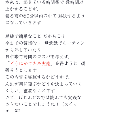
本来は、起きている時間帯で 数時間以
上かかることが、
寝る前の60分以内の中で 解決するよう
になっていきます
単純で簡単なこと だからこそ
今までの習慣的に  無意識でルーティン
から外していたり
日中帯で時間のコスパを考えず、
「
どうにかできた実感
」を得ようと  頑
張ろうとします
この内容を実践するかどうかで、
人生が楽に運ぶかどうか決まっていく
くらい、重要なことです
さて、ほとんどの方は読んでも実践な
さらないことでしょうね！（スイッ
チ　笑）
　寝る前の60分の質　＝　起きてから