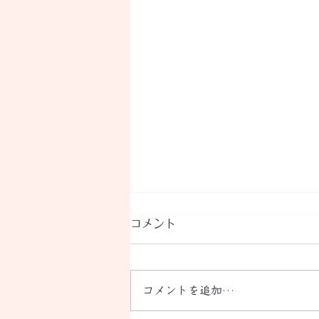
ちゃんと観ること
コメント
自分がどう感じているか 解りづ
らいなら 壁となっているのは
「怖れ」と「不安」かも だから
コメントを追加…
正面から見ることができない で