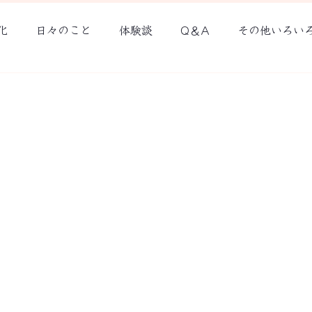
化
日々のこと
体験談
Q＆A
その他いろい
ウチソト記録