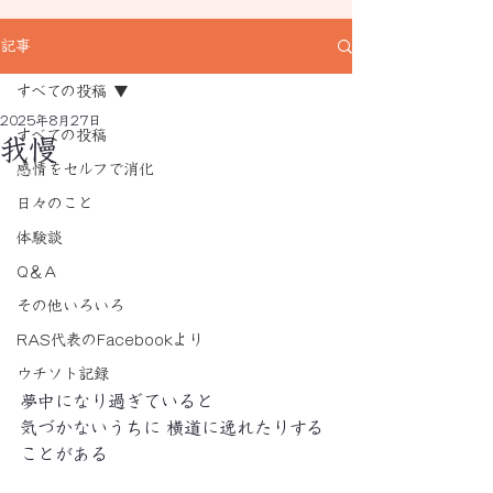
記事
すべての投稿
2025年8月27日
すべての投稿
我慢
感情をセルフで消化
日々のこと
体験談
Q＆A
その他いろいろ
RAS代表のFacebookより
ウチソト記録
夢中になり過ぎていると
気づかないうちに 横道に逸れたりする
ことがある